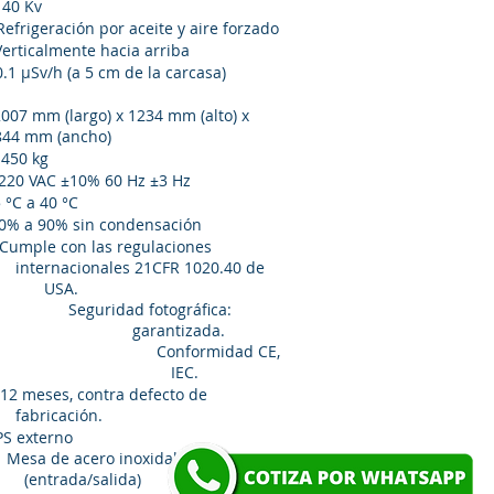
 Kv
por aceite y aire forzado
ente hacia arriba
0.1 μSv/h (a 5 cm de la carcasa)
m (largo) x 1234 mm (alto) x
cho)
kg
10% 60 Hz ±3 Hz
 a 40 °C
 sin condensación
e con las regulaciones
1CFR 1020.40 de
USA.
tográfica:
garantizada.
dad CE,
lidad IEC.
 contra defecto de
ón.
o adicional): UPS externo
o inoxidable
/salida)