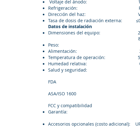
Voltaje del ánodo: 140
Refrigeración: Refrigeración 
Dirección del haz: Verticalm
Tasa de dosis de radiación externa: ≤
Datos de instalación
Dimensiones del equipo: 2007 m
844 mm (an
Peso: 450 
Alimentación: 220 VAC ±
Temperatura de operación: 5 °C
Humedad relativa: 0% a 90%
Salud y seguridad: Cumpl
internacionales 2
FDA 
Seguridad fo
ASA/ISO 1600 
Conformi
FCC y compatibi
Garantía: 12 meses,
fabricaci
Accesorios opcionales (cost
Mesa de acer
(entrada