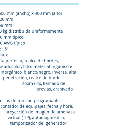
cho) x 400 mm (alto)
20 m/s
68 mm
00 kg distribuida uniformemente
m típico
G típico
5”
ux
ista perfecta, realce de bordes,
ltro material orgánico e
egro, inversa, alta
lce de borde
x, llamado de
as, archivado
las de función programable,
es, fecha y hora,
agen de amenaza
utodiagnóstico,
el generador.