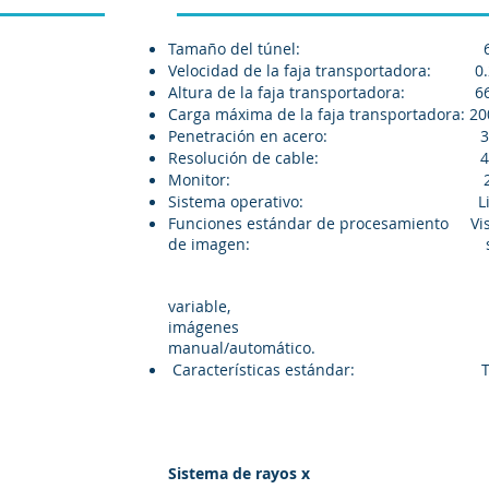
Tamaño del túnel: 600 mm (an
Velocidad de la faja transportadora: 0.
Altura de la faja transportadora: 6
Carga máxima de la faja transportadora: 2
Penetración en acero: 30 m
Resolución de cable: 40 AW
Monitor: 21.
Sistema operativo: Lin
Funciones estándar de procesamiento V
de imagen: seudocolor, fi
inorgánico, blanco/n
penetración, rea
variable, zoom 64
imágenes previ
manual/automático.
Características estándar: Tec
contador de equipaj
proyección de im
virtual (TIP), a
temporizador d
Sistema de rayos x