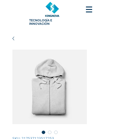
TECNOLOGÍA E
INNOVACIÓN
SKU: 217537123517253